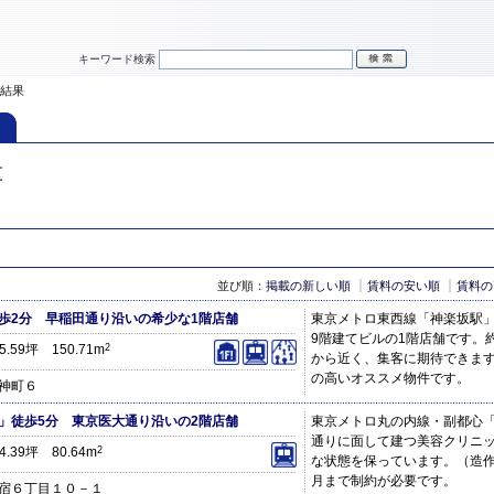
キーワード検索
索結果
区
並び順：
掲載の新しい順
賃料の安い順
賃料の
歩2分 早稲田通り沿いの希少な1階店舗
東京メトロ東西線「神楽坂駅」
9階建てビルの1階店舗です。
45.59坪 150.71m
2
から近く、集客に期待できま
の高いオススメ物件です。
神町６
」徒歩5分 東京医大通り沿いの2階店舗
東京メトロ丸の内線・副都心「
通りに面して建つ美容クリニ
24.39坪 80.64m
2
な状態を保っています。（造作
月まで制約が必要です。
宿６丁目１０－１