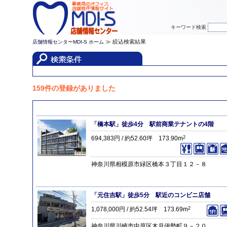
キーワード検索
≫ 絞込検索結果
店舗情報センターMDI-S ホーム
159件の登録がありました
「橋本駅」徒歩4分 駅前商業テナントの4階
694,383円 / 約52.60坪 173.90m
2
神奈川県相模原市緑区橋本３丁目１２－８
「元住吉駅」徒歩5分 駅近のコンビニ店舗
1,078,000円 / 約52.54坪 173.69m
2
神奈川県川崎市中原区木月伊勢町９－２０