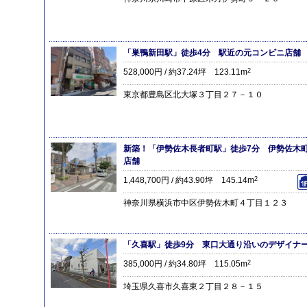
「巣鴨新田駅」徒歩4分 駅近の元コンビニ店舗
528,000円 / 約37.24坪 123.11m
2
東京都豊島区北大塚３丁目２７－１０
新築！「伊勢佐⽊⻑者町駅」徒歩7分 伊勢佐⽊
店舗
1,448,700円 / 約43.90坪 145.14m
2
神奈川県横浜市中区伊勢佐木町４丁目１２３
「久喜駅」徒歩9分 東口大通り沿いのデザイナ
385,000円 / 約34.80坪 115.05m
2
埼玉県久喜市久喜東２丁目２８－１５