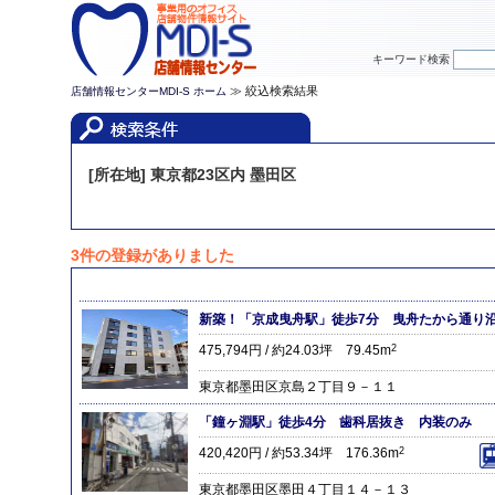
キーワード検索
≫ 絞込検索結果
店舗情報センターMDI-S ホーム
[所在地] 東京都23区内 墨田区
3件の登録がありました
新築！「京成曳舟駅」徒歩7分 曳舟たから通り
475,794円 / 約24.03坪 79.45m
2
東京都墨田区京島２丁目９－１１
「鐘ヶ淵駅」徒歩4分 歯科居抜き 内装のみ
420,420円 / 約53.34坪 176.36m
2
東京都墨田区墨田４丁目１４－１３