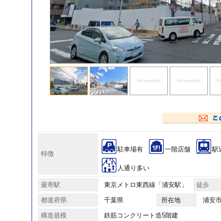
駐車場有
一階店舗
駅
特徴
人通り多い
最寄駅
東京メトロ東西線「浦安駅」
徒歩
都道府県
千葉県
所在地
浦安
構造規模
鉄筋コンクリート造5階建